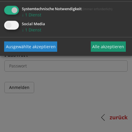
Bitte melden Sie sich mit Ihrem Benutzernamen
Systemtechnische Notwendigkeit
(immer erforderlich)
und Passwort an.
↓
1
Dienst
Social Media
Benutzername
↓
1
Dienst
Ausgewählte akzeptieren
Alle akzeptieren
Passwort
zurück