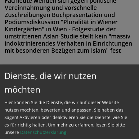
Fachleute wenden sich gegen politische
Vereinnahmung und vorschnelle
Zuschreibungen Buchpräsentation und
Podiumsdiskussion "Pluralität in Wiener
Kindergärten" in Wien - Folgestudie der
umstrittenen Aslan-Studie stellt kein "massiv
indoktrinierendes Verhalten in Einrichtungen
mit besonderen Bezügen zum Islam" fest
Dienste, die wir nutzen
Diese Meldung ist nicht frei verfügbar. Bitte
möchten
loggen Sie sich ein, oder bestellen Sie das
Produkt
Kathpress_online
.
Hier können Sie die Dienste, die wir auf dieser Website
nutzen möchten, bewerten und anpassen. Sie haben das
Sagen! Aktivieren oder deaktivieren Sie die Dienste, wie Sie
GESCHÜTZTER BEREICH
es für richtig halten.
Um mehr zu erfahren, lesen Sie bitte
unsere
Datenschutzerklärung
.