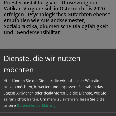
Priesterausbildung vor - Umsetzung der
Vatikan-Vorgabe soll in Österreich bis 2020
erfolgen - Psychologisches Gutachten ebenso
empfohlen wie Auslandssemester,
Sozialpraktika, ökumenische Dialogfähigkeit
und "Gendersensibilität"
Dienste, die wir nutzen
Diese Meldung ist nicht frei verfügbar. Bitte
loggen Sie sich ein, oder bestellen Sie das
möchten
Produkt
Kathpress_online
.
Hier können Sie die Dienste, die wir auf dieser Website
nutzen möchten, bewerten und anpassen. Sie haben das
GESCHÜTZTER BEREICH
Sagen! Aktivieren oder deaktivieren Sie die Dienste, wie Sie
es für richtig halten.
Um mehr zu erfahren, lesen Sie bitte
unsere
Datenschutzerklärung
.
Bitte melden Sie sich mit Ihrem Benutzernamen
und Passwort an.