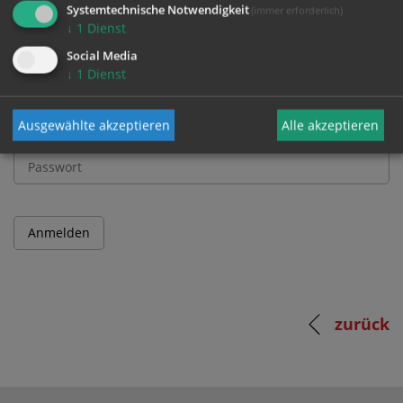
Systemtechnische Notwendigkeit
(immer erforderlich)
↓
1
Dienst
Benutzername
Social Media
↓
1
Dienst
Ausgewählte akzeptieren
Alle akzeptieren
Passwort
zurück