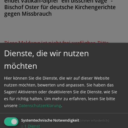
endet Vatikan-Gipfel "ein bisschen vage" -
Bischof Oster für deutsche Kirchengerichte
gegen Missbrauch
Diese Meldung ist nicht frei verfügbar. Bitte
Dienste, die wir nutzen
loggen Sie sich ein, oder bestellen Sie das
Produkt
Kathpress_online
.
möchten
Hier können Sie die Dienste, die wir auf dieser Website
GESCHÜTZTER BEREICH
nutzen möchten, bewerten und anpassen. Sie haben das
Sagen! Aktivieren oder deaktivieren Sie die Dienste, wie Sie
Bitte melden Sie sich mit Ihrem Benutzernamen
es für richtig halten.
Um mehr zu erfahren, lesen Sie bitte
und Passwort an.
unsere
Datenschutzerklärung
.
Systemtechnische Notwendigkeit
(immer erforderlich)
Benutzername
↓
1
Dienst