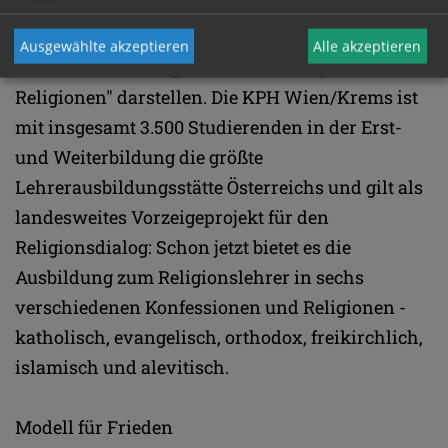
Standort in Wien-Strebersdorf in die Seestadt
geplant ist, wie es hieß. Der künftige Bau könne
Ausgewählte akzeptieren
Alle akzeptieren
dann einen wichtigen Teil des "Campus der
Religionen" darstellen. Die KPH Wien/Krems ist
mit insgesamt 3.500 Studierenden in der Erst-
und Weiterbildung die größte
Lehrerausbildungsstätte Österreichs und gilt als
landesweites Vorzeigeprojekt für den
Religionsdialog: Schon jetzt bietet es die
Ausbildung zum Religionslehrer in sechs
verschiedenen Konfessionen und Religionen -
katholisch, evangelisch, orthodox, freikirchlich,
islamisch und alevitisch.
Modell für Frieden