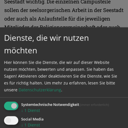
Seestadt wichtig. Die einzelnen Campusteile
sollen der seelsorgerischen Arbeit in der Seestadt
oder auch als Anlaufstelle für die jeweiligen
Mitglieder der Religionsgemeinschaft oder auch
Dienste, die wir nutzen
für interessierte Gäste dienen. Die Kosten für die
einzelnen Gebäude seien von den
möchten
Religionsgemeinschaften zu tragen, wobei
Ludwig sich dazu bereit erklärte, zur
Hier können Sie die Dienste, die wir auf dieser Website
Unterstützung der kleineren Gemeinschaften
nutzen möchten, bewerten und anpassen. Sie haben das
Sagen! Aktivieren oder deaktivieren Sie die Dienste, wie Sie
eine Sammelaktion zu initiieren.
es für richtig halten.
Um mehr zu erfahren, lesen Sie bitte
unsere
Datenschutzerklärung
.
Als künftiger Ort für interreligiöse Begegnung
könnten die Räumlichkeiten der Kirchlichen
Systemtechnische Notwendigkeit
(immer erforderlich)
↓
1
Dienst
Pädagogischen Hochschule (KPH) Wien/Krems
Social Media
dienen, dessen Übersiedlung vom bisherigen
↓
1
Dienst