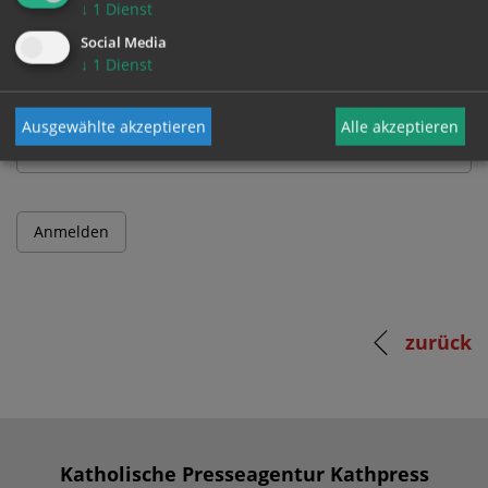
↓
1
Dienst
Benutzername
Social Media
↓
1
Dienst
Passwort
Ausgewählte akzeptieren
Alle akzeptieren
zurück
Katholische Presseagentur Kathpress