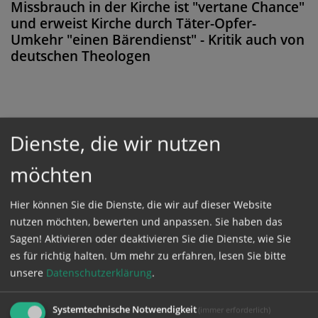
Missbrauch in der Kirche ist "vertane Chance"
und erweist Kirche durch Täter-Opfer-
Umkehr "einen Bärendienst" - Kritik auch von
deutschen Theologen
Diese Meldung ist nicht frei verfügbar. Bitte
Dienste, die wir nutzen
loggen Sie sich ein, oder bestellen Sie das
möchten
Produkt
Kathpress_online
.
Hier können Sie die Dienste, die wir auf dieser Website
GESCHÜTZTER BEREICH
nutzen möchten, bewerten und anpassen. Sie haben das
Sagen! Aktivieren oder deaktivieren Sie die Dienste, wie Sie
es für richtig halten.
Um mehr zu erfahren, lesen Sie bitte
Bitte melden Sie sich mit Ihrem Benutzernamen
unsere
Datenschutzerklärung
.
und Passwort an.
Systemtechnische Notwendigkeit
(immer erforderlich)