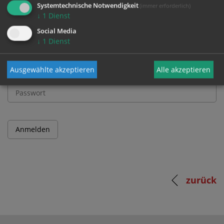
Systemtechnische Notwendigkeit
(immer erforderlich)
↓
1
Dienst
Benutzername
Social Media
↓
1
Dienst
Ausgewählte akzeptieren
Alle akzeptieren
Passwort
zurück