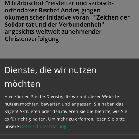
Militärbischof Freistetter und serbisch-
orthodoxer Bischof Andrej gingen
ökumenischer Initiative voran - "Zeichen der
Solidarität und der Verbundenheit"
angesichts weltweit zunehmender
Christenverfolgung
Dienste, die wir nutzen
Diese Meldung ist nicht frei verfügbar. Bitte
loggen Sie sich ein, oder bestellen Sie das
möchten
Produkt
Kathpress_online
.
Hier können Sie die Dienste, die wir auf dieser Website
nutzen möchten, bewerten und anpassen. Sie haben das
GESCHÜTZTER BEREICH
Sagen! Aktivieren oder deaktivieren Sie die Dienste, wie Sie
es für richtig halten.
Um mehr zu erfahren, lesen Sie bitte
unsere
Datenschutzerklärung
.
Bitte melden Sie sich mit Ihrem Benutzernamen
und Passwort an.