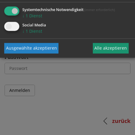
Bitte melden Sie sich mit Ihrem Benutzernamen
Systemtechnische Notwendigkeit
(immer erforderlich)
und Passwort an.
↓
1
Dienst
Social Media
Benutzername
↓
1
Dienst
Ausgewählte akzeptieren
Alle akzeptieren
Passwort
zurück