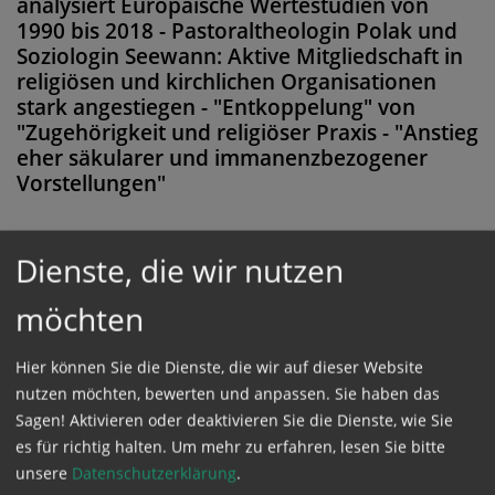
analysiert Europäische Wertestudien von
1990 bis 2018 - Pastoraltheologin Polak und
Soziologin Seewann: Aktive Mitgliedschaft in
religiösen und kirchlichen Organisationen
stark angestiegen - "Entkoppelung" von
"Zugehörigkeit und religiöser Praxis - "Anstieg
eher säkularer und immanenzbezogener
Vorstellungen"
Dienste, die wir nutzen
Diese Meldung ist nicht frei verfügbar. Bitte
möchten
loggen Sie sich ein, oder bestellen Sie das
Produkt
Kathpress_online
.
Hier können Sie die Dienste, die wir auf dieser Website
nutzen möchten, bewerten und anpassen. Sie haben das
Sagen! Aktivieren oder deaktivieren Sie die Dienste, wie Sie
GESCHÜTZTER BEREICH
es für richtig halten.
Um mehr zu erfahren, lesen Sie bitte
unsere
Datenschutzerklärung
.