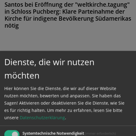
Santos bei Eröffnung der "weltkirche.tagung"
in Schloss Puchberg: Klare Parteinahme der
Kirche für indigene Bevölkerung Südamerikas
nötig
Diese Meldung ist nicht frei verfügbar. Bitte
Dienste, die wir nutzen
loggen Sie sich ein, oder bestellen Sie das
möchten
Produkt
Kathpress_online
.
Hier können Sie die Dienste, die wir auf dieser Website
GESCHÜTZTER BEREICH
nutzen möchten, bewerten und anpassen. Sie haben das
Sagen! Aktivieren oder deaktivieren Sie die Dienste, wie Sie
es für richtig halten.
Um mehr zu erfahren, lesen Sie bitte
Bitte melden Sie sich mit Ihrem Benutzernamen
unsere
Datenschutzerklärung
.
und Passwort an.
Systemtechnische Notwendigkeit
(immer erforderlich)