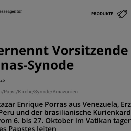
PRODUKTE
ernennt Vorsitzende 
nas-Synode
:26
en/Papst/Kirche/Synode/Amazonien
tazar Enrique Porras aus Venezuela, Er
Peru und der brasilianische Kurienkardi
vom 6. bis 27. Oktober im Vatikan tag
es Papstes leiten