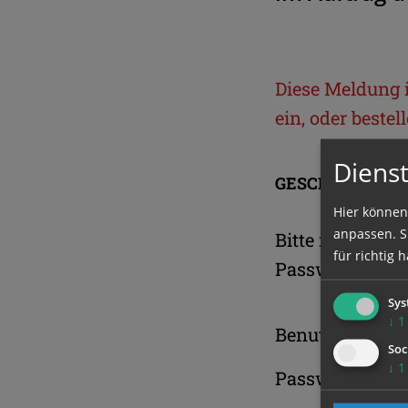
Diese Meldung is
ein, oder beste
Dienst
GESCHÜTZTER 
Hier können
anpassen. Si
Bitte melden S
für richtig h
Passwort an.
Sys
↓
1
Benutzername
Soc
↓
1
Passwort