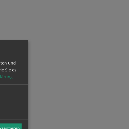
rten und
ie Sie es
lärung
.
akzeptieren