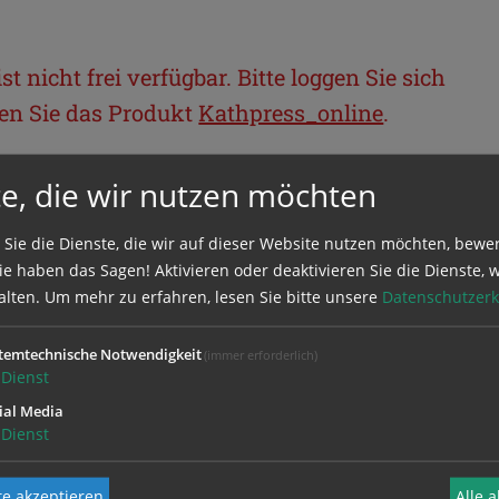
t nicht frei verfügbar. Bitte loggen Sie sich
llen Sie das Produkt
Kathpress_online
.
e, die wir nutzen möchten
BEREICH
 Sie die Dienste, die wir auf dieser Website nutzen möchten, bewe
ie sich mit Ihrem Benutzernamen und
e haben das Sagen! Aktivieren oder deaktivieren Sie die Dienste, w
alten.
Um mehr zu erfahren, lesen Sie bitte unsere
Datenschutzerk
temtechnische Notwendigkeit
(immer erforderlich)
Dienst
ial Media
Dienst
e akzeptieren
Alle 