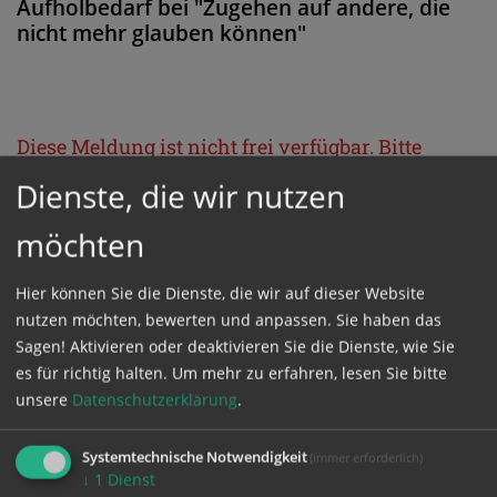
Aufholbedarf bei "Zugehen auf andere, die
nicht mehr glauben können"
Diese Meldung ist nicht frei verfügbar. Bitte
loggen Sie sich ein, oder bestellen Sie das
Dienste, die wir nutzen
Produkt
Kathpress_online
.
möchten
GESCHÜTZTER BEREICH
Hier können Sie die Dienste, die wir auf dieser Website
nutzen möchten, bewerten und anpassen. Sie haben das
Sagen! Aktivieren oder deaktivieren Sie die Dienste, wie Sie
Bitte melden Sie sich mit Ihrem Benutzernamen
es für richtig halten.
Um mehr zu erfahren, lesen Sie bitte
und Passwort an.
unsere
Datenschutzerklärung
.
Systemtechnische Notwendigkeit
(immer erforderlich)
Benutzername
↓
1
Dienst