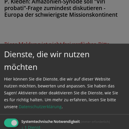
P. Kleden: Amazonien-Synode soll "Viri
probati"-Frage zumindest diskutieren -
Europa der schwierigste Missionskontinent
Diese Meldung ist nicht frei verfügbar. Bitte
Dienste, die wir nutzen
loggen Sie sich ein, oder bestellen Sie das
Produkt
Kathpress_online
.
möchten
Hier können Sie die Dienste, die wir auf dieser Website
GESCHÜTZTER BEREICH
nutzen möchten, bewerten und anpassen. Sie haben das
Sagen! Aktivieren oder deaktivieren Sie die Dienste, wie Sie
Bitte melden Sie sich mit Ihrem Benutzernamen
es für richtig halten.
Um mehr zu erfahren, lesen Sie bitte
und Passwort an.
unsere
Datenschutzerklärung
.
Systemtechnische Notwendigkeit
(immer erforderlich)
Benutzername
↓
1
Dienst