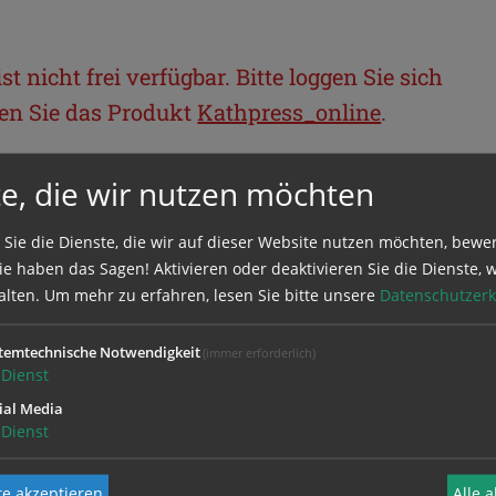
t nicht frei verfügbar. Bitte loggen Sie sich
llen Sie das Produkt
Kathpress_online
.
e, die wir nutzen möchten
BEREICH
 Sie die Dienste, die wir auf dieser Website nutzen möchten, bewe
ie sich mit Ihrem Benutzernamen und
e haben das Sagen! Aktivieren oder deaktivieren Sie die Dienste, w
alten.
Um mehr zu erfahren, lesen Sie bitte unsere
Datenschutzerk
temtechnische Notwendigkeit
(immer erforderlich)
Dienst
ial Media
Dienst
e akzeptieren
Alle 