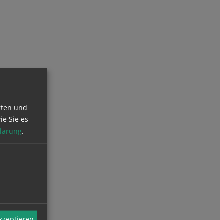
rten und
ie Sie es
lärung
.
akzeptieren