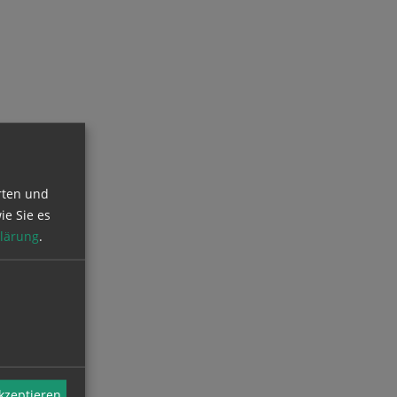
rten und
ie Sie es
lärung
.
akzeptieren