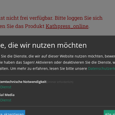
t nicht frei verfügbar. Bitte loggen Sie sich
llen Sie das Produkt
Kathpress_online
.
e, die wir nutzen möchten
BEREICH
 Sie die Dienste, die wir auf dieser Website nutzen möchten, bewe
ie sich mit Ihrem Benutzernamen und
e haben das Sagen! Aktivieren oder deaktivieren Sie die Dienste, w
alten.
Um mehr zu erfahren, lesen Sie bitte unsere
Datenschutzerk
temtechnische Notwendigkeit
(immer erforderlich)
Dienst
ial Media
Dienst
e akzeptieren
Alle 