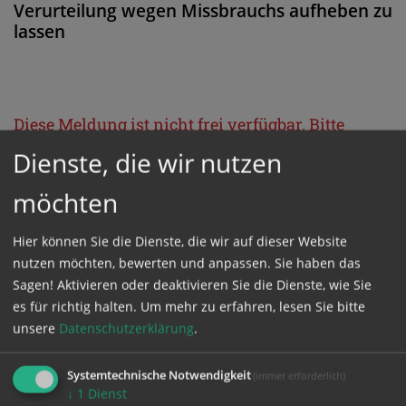
Verurteilung wegen Missbrauchs aufheben zu
lassen
Diese Meldung ist nicht frei verfügbar. Bitte
loggen Sie sich ein, oder bestellen Sie das
Dienste, die wir nutzen
Produkt
Kathpress_online
.
möchten
GESCHÜTZTER BEREICH
Hier können Sie die Dienste, die wir auf dieser Website
nutzen möchten, bewerten und anpassen. Sie haben das
Sagen! Aktivieren oder deaktivieren Sie die Dienste, wie Sie
Bitte melden Sie sich mit Ihrem Benutzernamen
es für richtig halten.
Um mehr zu erfahren, lesen Sie bitte
und Passwort an.
unsere
Datenschutzerklärung
.
Systemtechnische Notwendigkeit
(immer erforderlich)
Benutzername
↓
1
Dienst