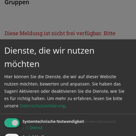
Gruppen
Diese Meldung ist nicht frei verfügbar. Bitte
loggen Sie sich ein, oder bestellen Sie das
Dienste, die wir nutzen
Produkt
Kathpress_online
.
möchten
GESCHÜTZTER BEREICH
Hier können Sie die Dienste, die wir auf dieser Website
nutzen möchten, bewerten und anpassen. Sie haben das
Bitte melden Sie sich mit Ihrem Benutzernamen
Sagen! Aktivieren oder deaktivieren Sie die Dienste, wie Sie
es für richtig halten.
Um mehr zu erfahren, lesen Sie bitte
und Passwort an.
unsere
Datenschutzerklärung
.
Benutzername
Systemtechnische Notwendigkeit
(immer erforderlich)
↓
1
Dienst