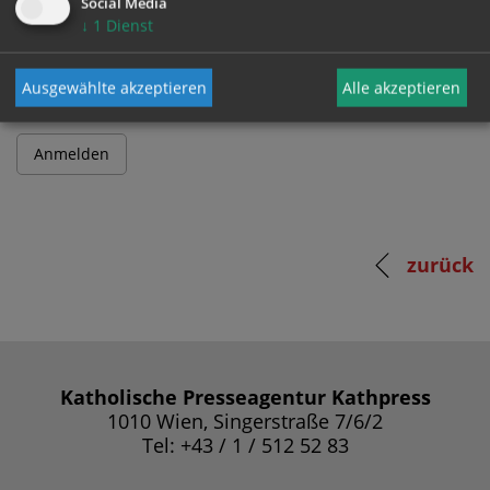
Social Media
↓
1
Dienst
Passwort
Ausgewählte akzeptieren
Alle akzeptieren
zurück
Katholische Presseagentur Kathpress
1010 Wien, Singerstraße 7/6/2
Tel: +43 / 1 / 512 52 83