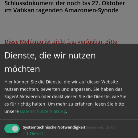
Schlussdokument der noch bis 27. Oktober
im Vatikan tagenden Amazonien-Synode
Diese Meldung ist nicht frei verfügbar. Bitte
loggen Sie sich ein, oder bestellen Sie das
Dienste, die wir nutzen
Produkt
Kathpress_online
.
möchten
GESCHÜTZTER BEREICH
Hier können Sie die Dienste, die wir auf dieser Website
nutzen möchten, bewerten und anpassen. Sie haben das
Sagen! Aktivieren oder deaktivieren Sie die Dienste, wie Sie
Bitte melden Sie sich mit Ihrem Benutzernamen
es für richtig halten.
Um mehr zu erfahren, lesen Sie bitte
und Passwort an.
unsere
Datenschutzerklärung
.
Systemtechnische Notwendigkeit
(immer erforderlich)
Benutzername
↓
1
Dienst