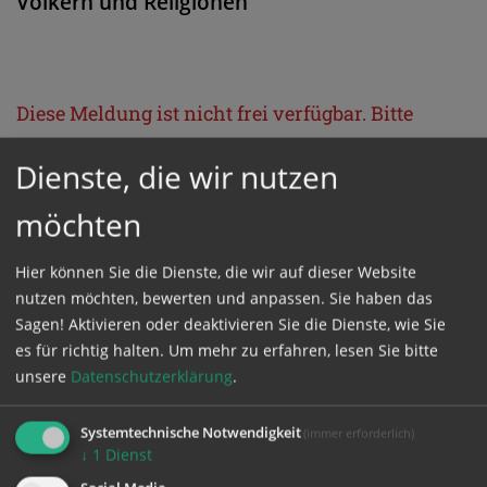
Völkern und Religionen
Diese Meldung ist nicht frei verfügbar. Bitte
loggen Sie sich ein, oder bestellen Sie das
Dienste, die wir nutzen
Produkt
Kathpress_online
.
möchten
GESCHÜTZTER BEREICH
Hier können Sie die Dienste, die wir auf dieser Website
nutzen möchten, bewerten und anpassen. Sie haben das
Bitte melden Sie sich mit Ihrem Benutzernamen
Sagen! Aktivieren oder deaktivieren Sie die Dienste, wie Sie
und Passwort an.
es für richtig halten.
Um mehr zu erfahren, lesen Sie bitte
unsere
Datenschutzerklärung
.
Benutzername
Systemtechnische Notwendigkeit
(immer erforderlich)
↓
1
Dienst