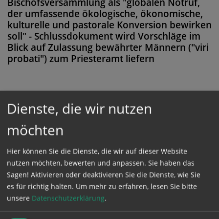
Bischofsversammlung als "globalen Notruf,
der umfassende ökologische, ökonomische,
kulturelle und pastorale Konversion bewirken
soll" - Schlussdokument wird Vorschläge im
Blick auf Zulassung bewährter Männern ("viri
probati") zum Priesteramt liefern
Dienste, die wir nutzen
Diese Meldung ist nicht frei verfügbar. Bitte
loggen Sie sich ein, oder bestellen Sie das
möchten
Produkt
Kathpress_online
.
Hier können Sie die Dienste, die wir auf dieser Website
nutzen möchten, bewerten und anpassen. Sie haben das
GESCHÜTZTER BEREICH
Sagen! Aktivieren oder deaktivieren Sie die Dienste, wie Sie
es für richtig halten.
Um mehr zu erfahren, lesen Sie bitte
unsere
Datenschutzerklärung
.
Bitte melden Sie sich mit Ihrem Benutzernamen
und Passwort an.