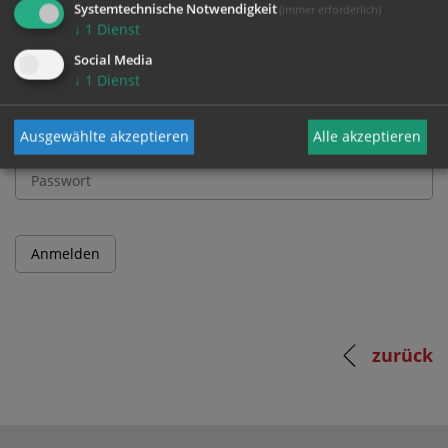
Systemtechnische Notwendigkeit
(immer erforderlich)
↓
1
Dienst
Benutzername
Social Media
↓
1
Dienst
Ausgewählte akzeptieren
Alle akzeptieren
Passwort
zurück