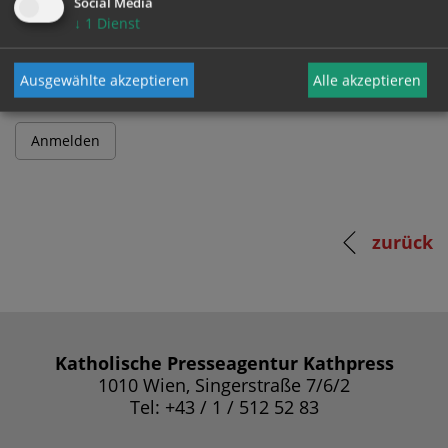
Social Media
↓
1
Dienst
Passwort
Ausgewählte akzeptieren
Alle akzeptieren
zurück
Katholische Presseagentur Kathpress
1010 Wien, Singerstraße 7/6/2
Tel: +43 / 1 / 512 52 83