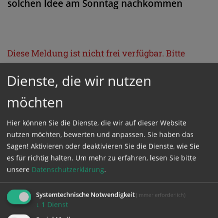
solchen Idee am Sonntag nachkommen
Diese Meldung ist nicht frei verfügbar. Bitte
loggen Sie sich ein, oder bestellen Sie das
Dienste, die wir nutzen
Produkt
Kathpress_online
.
möchten
GESCHÜTZTER BEREICH
Hier können Sie die Dienste, die wir auf dieser Website
nutzen möchten, bewerten und anpassen. Sie haben das
Bitte melden Sie sich mit Ihrem Benutzernamen
Sagen! Aktivieren oder deaktivieren Sie die Dienste, wie Sie
es für richtig halten.
Um mehr zu erfahren, lesen Sie bitte
und Passwort an.
unsere
Datenschutzerklärung
.
Benutzername
Systemtechnische Notwendigkeit
(immer erforderlich)
↓
1
Dienst