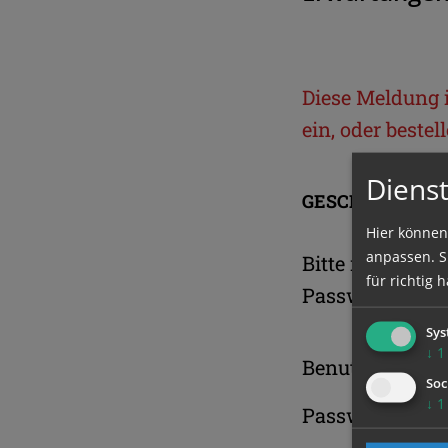
Diese Meldung is
ein, oder beste
Dienst
GESCHÜTZTER 
Hier können
anpassen. Si
Bitte melden S
für richtig h
Passwort an.
Sys
↓
1
Benutzername
Soc
↓
1
Passwort