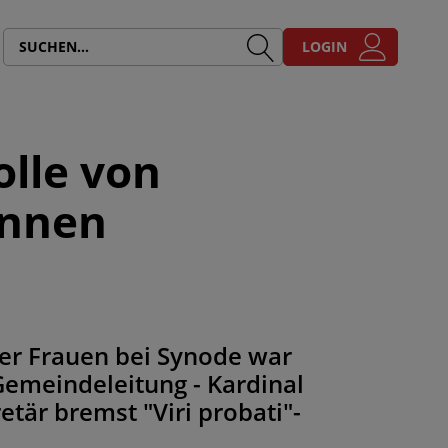
LOGIN
olle von
ennen
ner Frauen bei Synode war
Gemeindeleitung - Kardinal
tär bremst "Viri probati"-