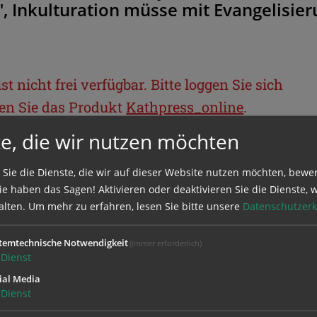
", Inkulturation müsse mit Evangelisie
t nicht frei verfügbar. Bitte loggen Sie sich
llen Sie das Produkt
Kathpress_online
.
e, die wir nutzen möchten
BEREICH
 Sie die Dienste, die wir auf dieser Website nutzen möchten, bewe
e haben das Sagen! Aktivieren oder deaktivieren Sie die Dienste, w
ie sich mit Ihrem Benutzernamen und
alten.
Um mehr zu erfahren, lesen Sie bitte unsere
Datenschutzerk
temtechnische Notwendigkeit
(immer erforderlich)
Dienst
ial Media
Dienst