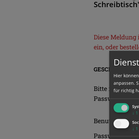
Schreibtisch
Diese Meldung is
ein, oder beste
Dienst
GESCHÜTZTER 
Hier können
anpassen. Si
Bitte melden S
für richtig h
Passwort an.
Sys
↓
1
Benutzername
Soc
↓
1
Passwort