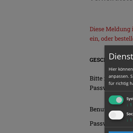
Diese Meldung is
ein, oder beste
Dienst
GESCHÜTZTER 
Hier können
anpassen. Si
Bitte melden S
für richtig h
Passwort an.
Sys
↓
1
Benutzername
Soc
↓
1
Passwort