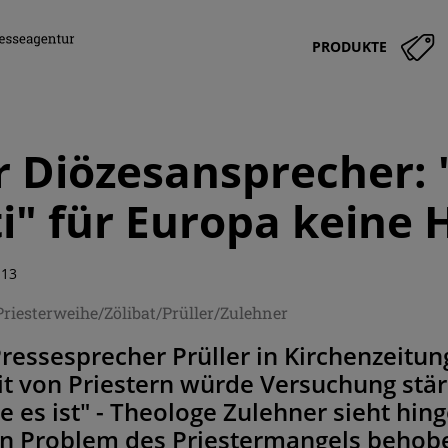
PRODUKTE
 Diözesansprecher: "
i" für Europa keine H
:13
Priesterweihe/Zölibat/Prüller/Zulehner
essesprecher Prüller in Kirchenzeitun
t von Priestern würde Versuchung stär
ie es ist" - Theologe Zulehner sieht hi
en Problem des Priestermangels behob