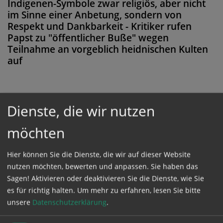
Indigenen-Symbole zwar religiös, aber nicht
im Sinne einer Anbetung, sondern von
Respekt und Dankbarkeit - Kritiker rufen
Papst zu "öffentlicher Buße" wegen
Teilnahme an vorgeblich heidnischen Kulten
auf
Dienste, die wir nutzen
Diese Meldung ist nicht frei verfügbar. Bitte
loggen Sie sich ein, oder bestellen Sie das
möchten
Produkt
Kathpress_online
.
Hier können Sie die Dienste, die wir auf dieser Website
nutzen möchten, bewerten und anpassen. Sie haben das
GESCHÜTZTER BEREICH
Sagen! Aktivieren oder deaktivieren Sie die Dienste, wie Sie
es für richtig halten.
Um mehr zu erfahren, lesen Sie bitte
unsere
Datenschutzerklärung
.
Bitte melden Sie sich mit Ihrem Benutzernamen
und Passwort an.