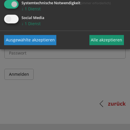
Systemtechnische Notwendigkeit
(immer erforderlich)
↓
1
Dienst
Benutzername
Social Media
↓
1
Dienst
Ausgewählte akzeptieren
Alle akzeptieren
Passwort
zurück