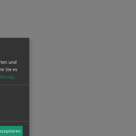
rten und
ie Sie es
lärung
.
akzeptieren