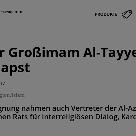
PRODUKTE
r Großimam Al-Tayy
Papst
:17
igion/Islam
gnung nahmen auch Vertreter der Al-Az
hen Rats für interreligiösen Dialog, Kar