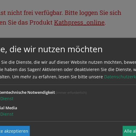
t nicht frei verfügbar. Bitte loggen Sie sich
llen Sie das Produkt
Kathpress_online
.
BEREICH
e, die wir nutzen möchten
ie sich mit Ihrem Benutzernamen und
 Sie die Dienste, die wir auf dieser Website nutzen möchten, bewe
e haben das Sagen! Aktivieren oder deaktivieren Sie die Dienste, w
alten.
Um mehr zu erfahren, lesen Sie bitte unsere
Datenschutzerk
temtechnische Notwendigkeit
(immer erforderlich)
Dienst
ial Media
Dienst
e akzeptieren
Alle 