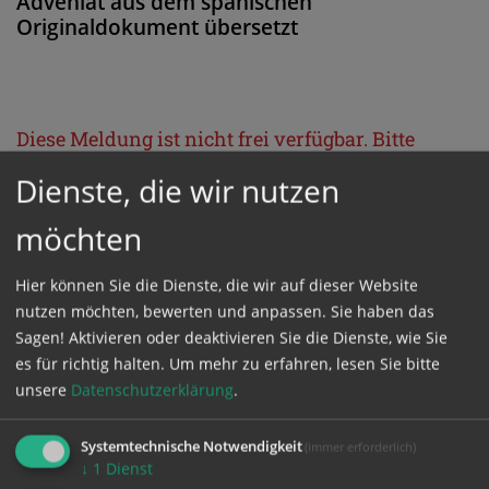
Adveniat aus dem spanischen
Originaldokument übersetzt
Diese Meldung ist nicht frei verfügbar. Bitte
loggen Sie sich ein, oder bestellen Sie das
Dienste, die wir nutzen
Produkt
Kathpress_online
.
möchten
GESCHÜTZTER BEREICH
Hier können Sie die Dienste, die wir auf dieser Website
nutzen möchten, bewerten und anpassen. Sie haben das
Sagen! Aktivieren oder deaktivieren Sie die Dienste, wie Sie
Bitte melden Sie sich mit Ihrem Benutzernamen
es für richtig halten.
Um mehr zu erfahren, lesen Sie bitte
und Passwort an.
unsere
Datenschutzerklärung
.
Benutzername
Systemtechnische Notwendigkeit
(immer erforderlich)
↓
1
Dienst