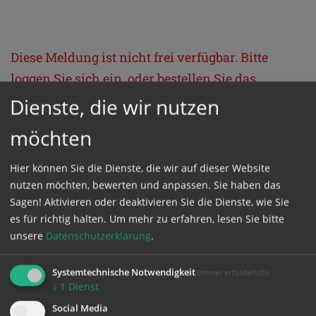
Diese Meldung ist nicht frei verfügbar. Bitte
loggen Sie sich ein, oder bestellen Sie das
Produkt
Kathpress_online
.
Dienste, die wir nutzen
möchten
GESCHÜTZTER BEREICH
Hier können Sie die Dienste, die wir auf dieser Website
nutzen möchten, bewerten und anpassen. Sie haben das
Bitte melden Sie sich mit Ihrem Benutzernamen
Sagen! Aktivieren oder deaktivieren Sie die Dienste, wie Sie
und Passwort an.
es für richtig halten.
Um mehr zu erfahren, lesen Sie bitte
unsere
Datenschutzerklärung
.
Benutzername
Systemtechnische Notwendigkeit
(immer erforderlich)
↓
1
Dienst
Social Media