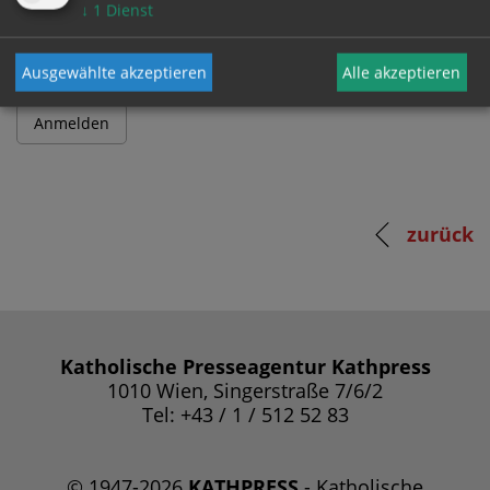
Passwort
↓
1
Dienst
Ausgewählte akzeptieren
Alle akzeptieren
zurück
Katholische Presseagentur Kathpress
1010 Wien, Singerstraße 7/6/2
Tel: +43 / 1 / 512 52 83
© 1947-2026
KATHPRESS
- Katholische