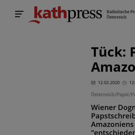
Tück: 
Amazo
12.02.2020
12
Österreich/Papst/
Wiener Dogm
Papstschrei
Amazoniens s
"entschieden