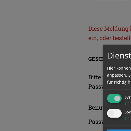
Diese Meldung is
ein, oder beste
Dienst
GESCHÜTZTER 
Hier können
anpassen. Si
Bitte melden S
für richtig h
Passwort an.
Sys
↓
1
Benutzername
Soc
↓
1
Passwort