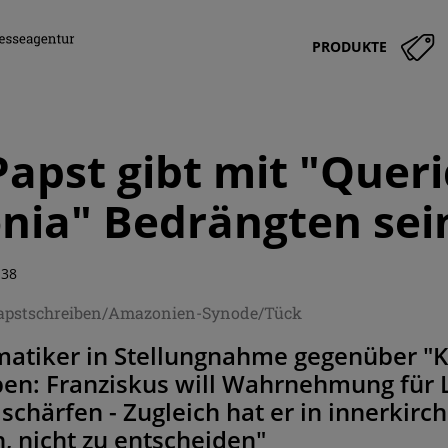
PRODUKTE
Papst gibt mit "Quer
nia" Bedrängten sei
:38
Papstschreiben/Amazonien-Synode/Tück
atiker in Stellungnahme gegenüber "
ben: Franziskus will Wahrnehmung für 
chärfen - Zugleich hat er in innerkirc
, nicht zu entscheiden"