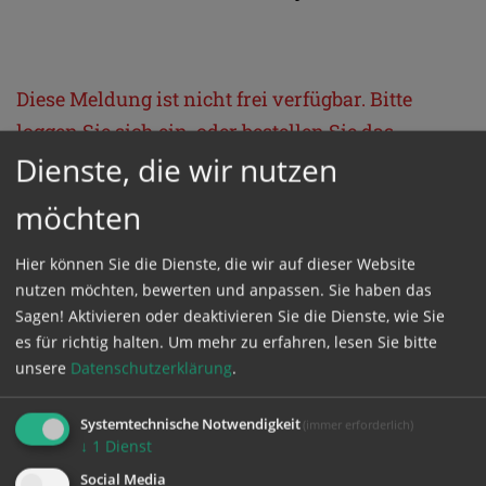
Diese Meldung ist nicht frei verfügbar. Bitte
loggen Sie sich ein, oder bestellen Sie das
Dienste, die wir nutzen
Produkt
Kathpress_online
.
möchten
GESCHÜTZTER BEREICH
Hier können Sie die Dienste, die wir auf dieser Website
nutzen möchten, bewerten und anpassen. Sie haben das
Bitte melden Sie sich mit Ihrem Benutzernamen
Sagen! Aktivieren oder deaktivieren Sie die Dienste, wie Sie
und Passwort an.
es für richtig halten.
Um mehr zu erfahren, lesen Sie bitte
unsere
Datenschutzerklärung
.
Benutzername
Systemtechnische Notwendigkeit
(immer erforderlich)
↓
1
Dienst
Social Media