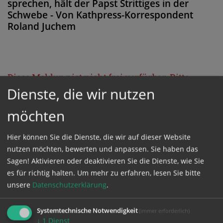
sprechen, hält der Papst Strittiges in der
Schwebe - Von Kathpress-Korrespondent
Roland Juchem
Diese Meldung ist nicht frei verfügbar. Bitte
Dienste, die wir nutzen
loggen Sie sich ein, oder bestellen Sie das
Produkt
Kathpress_online
.
möchten
Hier können Sie die Dienste, die wir auf dieser Website
GESCHÜTZTER BEREICH
nutzen möchten, bewerten und anpassen. Sie haben das
Sagen! Aktivieren oder deaktivieren Sie die Dienste, wie Sie
Bitte melden Sie sich mit Ihrem Benutzernamen
es für richtig halten.
Um mehr zu erfahren, lesen Sie bitte
unsere
Datenschutzerklärung
.
und Passwort an.
Systemtechnische Notwendigkeit
(immer erforderlich)
Benutzername
↓
1
Dienst