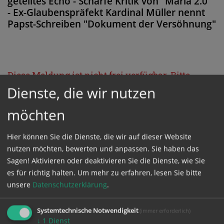
geteiltes Echo - Scharfe Kritik von "Maria 2.0"
- Ex-Glaubenspräfekt Kardinal Müller nennt
Papst-Schreiben "Dokument der Versöhnung"
Diese Meldung ist nicht frei verfügbar. Bitte
Dienste, die wir nutzen
loggen Sie sich ein, oder bestellen Sie das
Produkt
Kathpress_online
.
möchten
Hier können Sie die Dienste, die wir auf dieser Website
GESCHÜTZTER BEREICH
nutzen möchten, bewerten und anpassen. Sie haben das
Sagen! Aktivieren oder deaktivieren Sie die Dienste, wie Sie
Bitte melden Sie sich mit Ihrem Benutzernamen
es für richtig halten.
Um mehr zu erfahren, lesen Sie bitte
und Passwort an.
unsere
Datenschutzerklärung
.
Systemtechnische Notwendigkeit
(immer erforderlich)
Benutzername
↓
1
Dienst