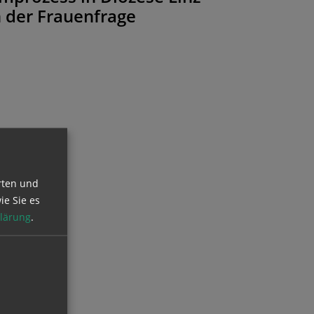
n der Frauenfrage
rten und
ie Sie es
lärung
.