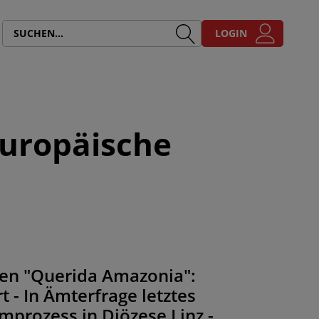
LOGIN
europäische
"
ben "Querida Amazonia":
- In Ämterfrage letztes
mprozess in Diözese Linz -