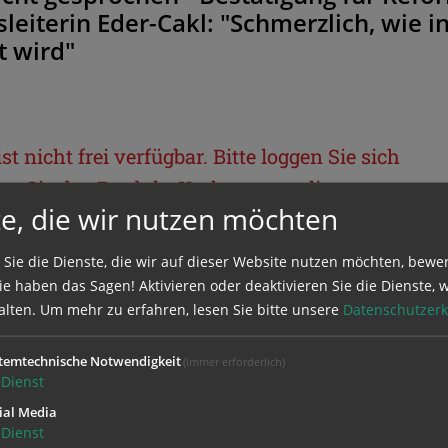
leiterin Eder-Cakl: "Schmerzlich, wie i
t wird"
t nicht frei verfügbar. Bitte loggen Sie sich
llen Sie das Produkt
Kathpress_online
.
e, die wir nutzen möchten
BEREICH
 Sie die Dienste, die wir auf dieser Website nutzen möchten, bewe
e haben das Sagen! Aktivieren oder deaktivieren Sie die Dienste, w
alten.
Um mehr zu erfahren, lesen Sie bitte unsere
Datenschutzerk
ie sich mit Ihrem Benutzernamen und
temtechnische Notwendigkeit
(immer erforderlich)
Dienst
ial Media
Dienst