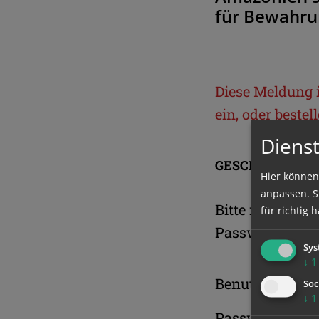
für Bewahru
Diese Meldung is
ein, oder beste
Dienst
GESCHÜTZTER 
Hier können
anpassen. Si
Bitte melden S
für richtig h
Passwort an.
Sys
↓
1
Benutzername
Soc
↓
1
Passwort