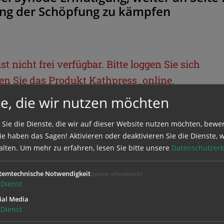
ng der Schöpfung zu kämpfen
t nicht frei verfügbar. Bitte loggen Sie sich
llen Sie das Produkt
Kathpress_online
.
e, die wir nutzen möchten
BEREICH
 Sie die Dienste, die wir auf dieser Website nutzen möchten, bewe
e haben das Sagen! Aktivieren oder deaktivieren Sie die Dienste, w
ie sich mit Ihrem Benutzernamen und
alten.
Um mehr zu erfahren, lesen Sie bitte unsere
Datenschutzerk
temtechnische Notwendigkeit
(immer erforderlich)
Dienst
ial Media
Dienst