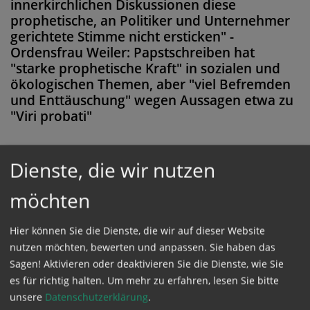
innerkirchlichen Diskussionen diese
prophetische, an Politiker und Unternehmer
gerichtete Stimme nicht ersticken" -
Ordensfrau Weiler: Papstschreiben hat
"starke prophetische Kraft" in sozialen und
ökologischen Themen, aber "viel Befremden
und Enttäuschung" wegen Aussagen etwa zu
"Viri probati"
Dienste, die wir nutzen
Diese Meldung ist nicht frei verfügbar. Bitte
möchten
loggen Sie sich ein, oder bestellen Sie das
Produkt
Kathpress_online
.
Hier können Sie die Dienste, die wir auf dieser Website
nutzen möchten, bewerten und anpassen. Sie haben das
Sagen! Aktivieren oder deaktivieren Sie die Dienste, wie Sie
GESCHÜTZTER BEREICH
es für richtig halten.
Um mehr zu erfahren, lesen Sie bitte
unsere
Datenschutzerklärung
.