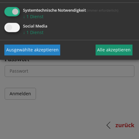
Bitte melden Sie sich mit Ihrem Benutzernamen
Systemtechnische Notwendigkeit
(immer erforderlich)
und Passwort an.
↓
1
Dienst
Social Media
↓
1
Dienst
Benutzername
Ausgewählte akzeptieren
Alle akzeptieren
Passwort
zurück