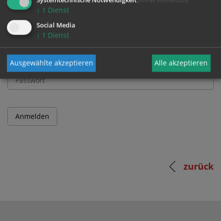
↓
1
Dienst
Benutzername
Social Media
↓
1
Dienst
Passwort
Ausgewählte akzeptieren
Alle akzeptieren
zurück