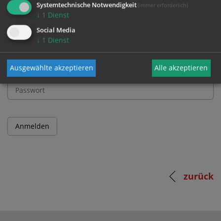
Systemtechnische Notwendigkeit
(immer erforderlich)
↓
1
Dienst
Benutzername
Social Media
↓
1
Dienst
Ausgewählte akzeptieren
Alle akzeptieren
Passwort
zurück