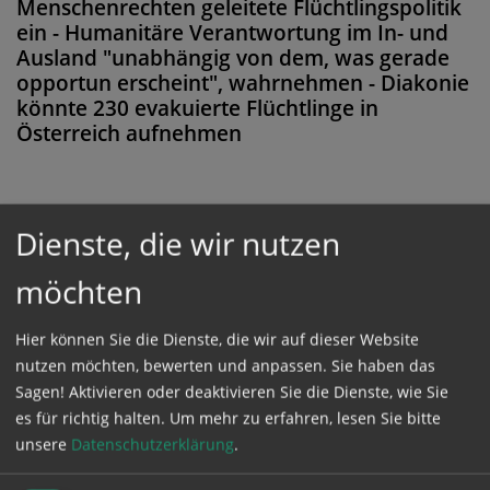
Menschenrechten geleitete Flüchtlingspolitik
ein - Humanitäre Verantwortung im In- und
Ausland "unabhängig von dem, was gerade
opportun erscheint", wahrnehmen - Diakonie
könnte 230 evakuierte Flüchtlinge in
Österreich aufnehmen
Dienste, die wir nutzen
Diese Meldung ist nicht frei verfügbar. Bitte
loggen Sie sich ein, oder bestellen Sie das
möchten
Produkt
Kathpress_online
.
Hier können Sie die Dienste, die wir auf dieser Website
nutzen möchten, bewerten und anpassen. Sie haben das
GESCHÜTZTER BEREICH
Sagen! Aktivieren oder deaktivieren Sie die Dienste, wie Sie
es für richtig halten.
Um mehr zu erfahren, lesen Sie bitte
unsere
Datenschutzerklärung
.
Bitte melden Sie sich mit Ihrem Benutzernamen
und Passwort an.