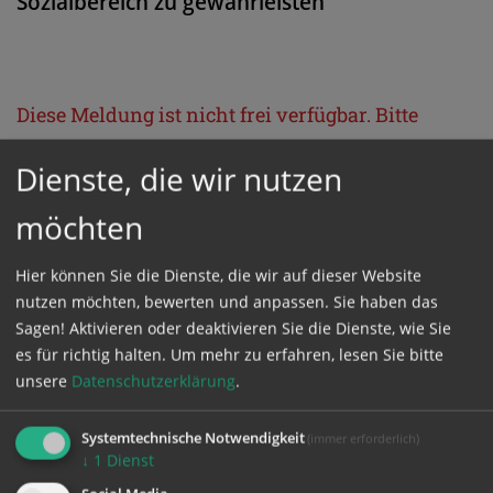
Sozialbereich zu gewährleisten
Diese Meldung ist nicht frei verfügbar. Bitte
loggen Sie sich ein, oder bestellen Sie das
Dienste, die wir nutzen
Produkt
Kathpress_online
.
möchten
GESCHÜTZTER BEREICH
Hier können Sie die Dienste, die wir auf dieser Website
nutzen möchten, bewerten und anpassen. Sie haben das
Bitte melden Sie sich mit Ihrem Benutzernamen
Sagen! Aktivieren oder deaktivieren Sie die Dienste, wie Sie
und Passwort an.
es für richtig halten.
Um mehr zu erfahren, lesen Sie bitte
unsere
Datenschutzerklärung
.
Benutzername
Systemtechnische Notwendigkeit
(immer erforderlich)
↓
1
Dienst