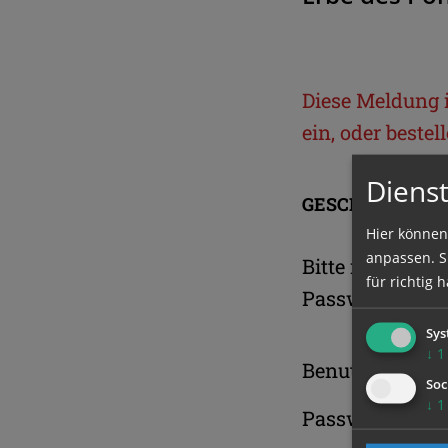
Diese Meldung is
ein, oder beste
Dienst
GESCHÜTZTER 
Hier können
anpassen. Si
Bitte melden S
für richtig h
Passwort an.
Sys
↓
1
Benutzername
Soc
↓
1
Passwort