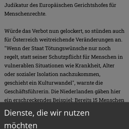
Judikatur des Europäischen Gerichtshofes für
Menschenrechte.
Würde das Verbot nun gelockert, so stünden auch
für Österreich weitreichende Veränderungen an.
"Wenn der Staat Tötungswünsche nur noch
regelt, statt seiner Schutzpflicht für Menschen in
vulnerablen Situationen wie Krankheit, Alter
oder sozialer Isolation nachzukommen,
geschieht ein Kulturwandel", warnte die
Geschäftsführerin. Die Niederlanden gäben hier
ein erschreckendes Beispiel: Bereits 15 Menschen
pro Tag sterben dort inzwischen durch
Dienste, die wir nutzen
sogenannte "Euthanasie", die inzwischen auch
möchten
für Kinder und psychisch Kranke erlaubt ist.