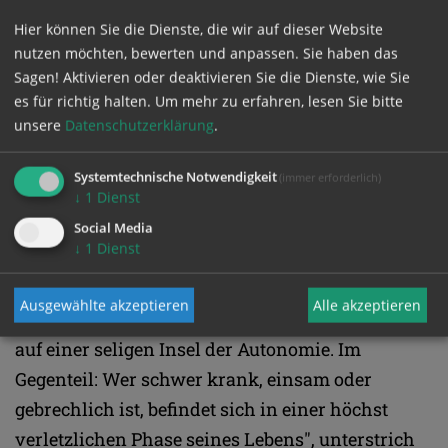
Derzeit diskutiert man dort laut Kummer eine
Hier können Sie die Dienste, die wir auf dieser Website
"Letzte-Wille-Pille" für gesunde, aber lebenssatte
nutzen möchten, bewerten und anpassen. Sie haben das
Senioren ab 75 Jahren.
Sagen! Aktivieren oder deaktivieren Sie die Dienste, wie Sie
es für richtig halten.
Um mehr zu erfahren, lesen Sie bitte
unsere
Datenschutzerklärung
.
Internalisierte Fremdbestimmung
Systemtechnische Notwendigkeit
(immer erforderlich)
Mehr Vorsicht wäre laut der Expertin auch
↓
1
Dienst
gegenüber dem Begriff der "Selbstbestimmung"
Social Media
↓
1
Dienst
angebracht, welcher von Suizidbeihilfe-
Befürwortern "überhöht" werde. "Menschen, die
Ausgewählte akzeptieren
Alle akzeptieren
sich mit Tötungsgedanken befassen, leben nicht
auf einer seligen Insel der Autonomie. Im
Gegenteil: Wer schwer krank, einsam oder
gebrechlich ist, befindet sich in einer höchst
verletzlichen Phase seines Lebens", unterstrich