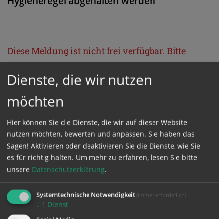
Hygieneregel abgehalten werden
Diese Meldung ist nicht frei verfügbar. Bitte
loggen Sie sich ein, oder bestellen Sie das
Dienste, die wir nutzen
Produkt
Kathpress_online
.
möchten
GESCHÜTZTER BEREICH
Hier können Sie die Dienste, die wir auf dieser Website
nutzen möchten, bewerten und anpassen. Sie haben das
Bitte melden Sie sich mit Ihrem Benutzernamen
Sagen! Aktivieren oder deaktivieren Sie die Dienste, wie Sie
und Passwort an.
es für richtig halten.
Um mehr zu erfahren, lesen Sie bitte
unsere
Datenschutzerklärung
.
Benutzername
Systemtechnische Notwendigkeit
(immer erforderlich)
↓
1
Dienst