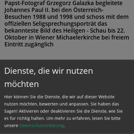
Papst-Fotograf Grzegorz Galazka begleitete
Johannes Paul II. bei den Österreich-
Besuchen 1988 und 1998 und schoss mit dem
offiziellen Seligsprechungsporträt das
bekannteste Bild des Heiligen - Schau bis 22.
Oktober in Wiener Michaelerkirche bei freiem
Eintritt zugänglich
Dienste, die wir nutzen
Diese Meldung ist nicht frei verfügbar. Bitte
möchten
loggen Sie sich ein, oder bestellen Sie das
Produkt
Kathpress_online
.
Hier können Sie die Dienste, die wir auf dieser Website
nutzen möchten, bewerten und anpassen. Sie haben das
Sagen! Aktivieren oder deaktivieren Sie die Dienste, wie Sie
GESCHÜTZTER BEREICH
es für richtig halten.
Um mehr zu erfahren, lesen Sie bitte
unsere
Datenschutzerklärung
.
Bitte melden Sie sich mit Ihrem Benutzernamen