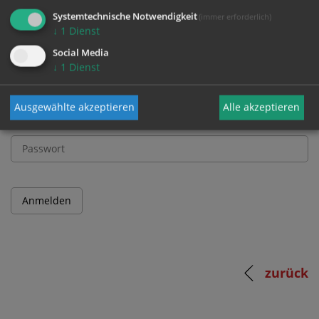
und Passwort an.
Systemtechnische Notwendigkeit
(immer erforderlich)
↓
1
Dienst
Social Media
Benutzername
↓
1
Dienst
Ausgewählte akzeptieren
Alle akzeptieren
Passwort
zurück