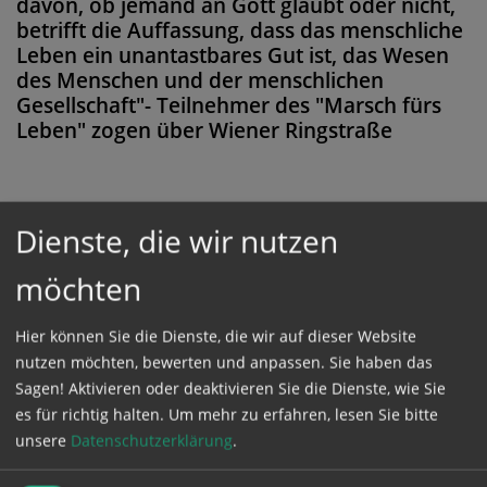
davon, ob jemand an Gott glaubt oder nicht,
betrifft die Auffassung, dass das menschliche
Leben ein unantastbares Gut ist, das Wesen
des Menschen und der menschlichen
Gesellschaft"- Teilnehmer des "Marsch fürs
Leben" zogen über Wiener Ringstraße
Dienste, die wir nutzen
Diese Meldung ist nicht frei verfügbar. Bitte
loggen Sie sich ein, oder bestellen Sie das
möchten
Produkt
Kathpress_online
.
Hier können Sie die Dienste, die wir auf dieser Website
nutzen möchten, bewerten und anpassen. Sie haben das
GESCHÜTZTER BEREICH
Sagen! Aktivieren oder deaktivieren Sie die Dienste, wie Sie
es für richtig halten.
Um mehr zu erfahren, lesen Sie bitte
unsere
Datenschutzerklärung
.
Bitte melden Sie sich mit Ihrem Benutzernamen
und Passwort an.