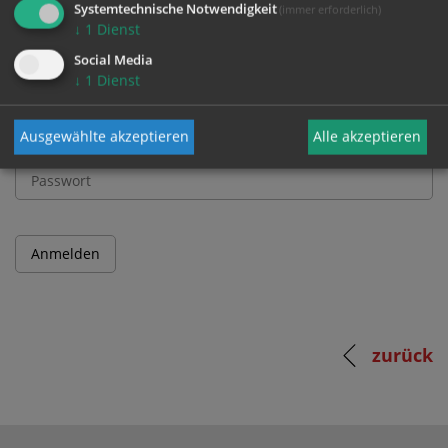
Systemtechnische Notwendigkeit
(immer erforderlich)
↓
1
Dienst
Benutzername
Social Media
↓
1
Dienst
Ausgewählte akzeptieren
Alle akzeptieren
Passwort
zurück