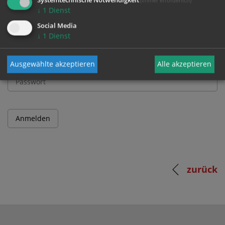
↓
1
Dienst
Benutzername
Social Media
↓
1
Dienst
Passwort
Ausgewählte akzeptieren
Alle akzeptieren
zurück