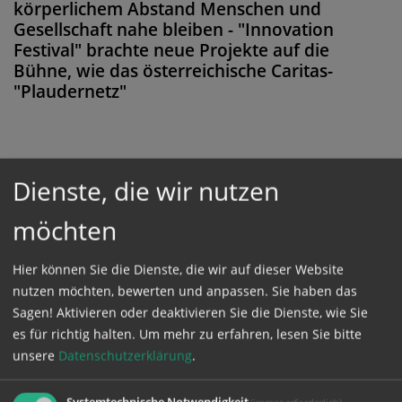
körperlichem Abstand Menschen und
Gesellschaft nahe bleiben - "Innovation
Festival" brachte neue Projekte auf die
Bühne, wie das österreichische Caritas-
"Plaudernetz"
Diese Meldung ist nicht frei verfügbar. Bitte
Dienste, die wir nutzen
loggen Sie sich ein, oder bestellen Sie das
möchten
Produkt
Kathpress_online
.
Hier können Sie die Dienste, die wir auf dieser Website
nutzen möchten, bewerten und anpassen. Sie haben das
GESCHÜTZTER BEREICH
Sagen! Aktivieren oder deaktivieren Sie die Dienste, wie Sie
es für richtig halten.
Um mehr zu erfahren, lesen Sie bitte
Bitte melden Sie sich mit Ihrem Benutzernamen
unsere
Datenschutzerklärung
.
und Passwort an.
Systemtechnische Notwendigkeit
(immer erforderlich)