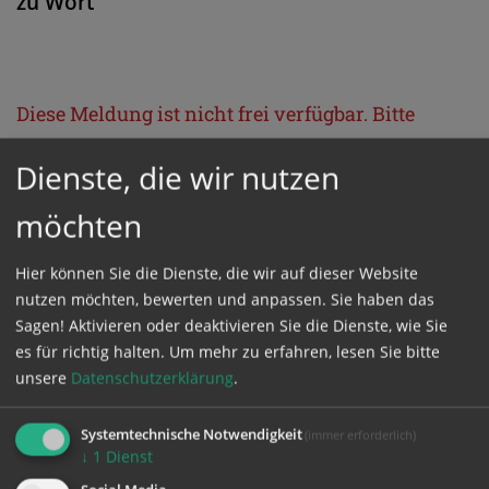
zu Wort
Diese Meldung ist nicht frei verfügbar. Bitte
loggen Sie sich ein, oder bestellen Sie das
Dienste, die wir nutzen
Produkt
Kathpress_online
.
möchten
GESCHÜTZTER BEREICH
Hier können Sie die Dienste, die wir auf dieser Website
nutzen möchten, bewerten und anpassen. Sie haben das
Bitte melden Sie sich mit Ihrem Benutzernamen
Sagen! Aktivieren oder deaktivieren Sie die Dienste, wie Sie
und Passwort an.
es für richtig halten.
Um mehr zu erfahren, lesen Sie bitte
unsere
Datenschutzerklärung
.
Benutzername
Systemtechnische Notwendigkeit
(immer erforderlich)
↓
1
Dienst