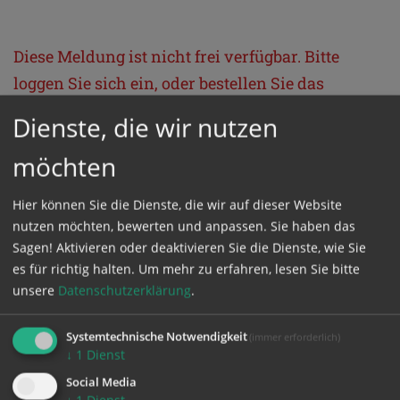
Diese Meldung ist nicht frei verfügbar. Bitte
loggen Sie sich ein, oder bestellen Sie das
Produkt
Kathpress_online
.
Dienste, die wir nutzen
möchten
GESCHÜTZTER BEREICH
Hier können Sie die Dienste, die wir auf dieser Website
Bitte melden Sie sich mit Ihrem Benutzernamen
nutzen möchten, bewerten und anpassen. Sie haben das
Sagen! Aktivieren oder deaktivieren Sie die Dienste, wie Sie
und Passwort an.
es für richtig halten.
Um mehr zu erfahren, lesen Sie bitte
unsere
Datenschutzerklärung
.
Benutzername
Systemtechnische Notwendigkeit
(immer erforderlich)
↓
1
Dienst
Passwort
Social Media