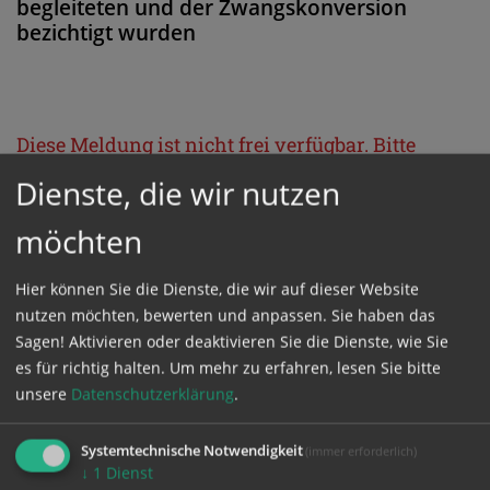
begleiteten und der Zwangskonversion
bezichtigt wurden
Diese Meldung ist nicht frei verfügbar. Bitte
loggen Sie sich ein, oder bestellen Sie das
Dienste, die wir nutzen
Produkt
Kathpress_online
.
möchten
GESCHÜTZTER BEREICH
Hier können Sie die Dienste, die wir auf dieser Website
nutzen möchten, bewerten und anpassen. Sie haben das
Sagen! Aktivieren oder deaktivieren Sie die Dienste, wie Sie
Bitte melden Sie sich mit Ihrem Benutzernamen
es für richtig halten.
Um mehr zu erfahren, lesen Sie bitte
und Passwort an.
unsere
Datenschutzerklärung
.
Systemtechnische Notwendigkeit
(immer erforderlich)
Benutzername
↓
1
Dienst