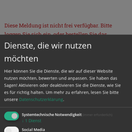
Diese Meldung ist nicht frei verfügbar. Bitte
loggen Sie sich ein, oder bestellen Sie das
Produkt
Kathpress_online
.
Dienste, die wir nutzen
möchten
GESCHÜTZTER BEREICH
Hier können Sie die Dienste, die wir auf dieser Website
nutzen möchten, bewerten und anpassen. Sie haben das
Bitte melden Sie sich mit Ihrem Benutzernamen
Sagen! Aktivieren oder deaktivieren Sie die Dienste, wie Sie
und Passwort an.
es für richtig halten.
Um mehr zu erfahren, lesen Sie bitte
unsere
Datenschutzerklärung
.
Benutzername
Systemtechnische Notwendigkeit
(immer erforderlich)
↓
1
Dienst
Social Media