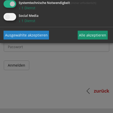
Systemtechnische Notwendigkeit
(immer erforderlich)
↓
1
Dienst
Benutzername
Social Media
↓
1
Dienst
Ausgewählte akzeptieren
Alle akzeptieren
Passwort
zurück