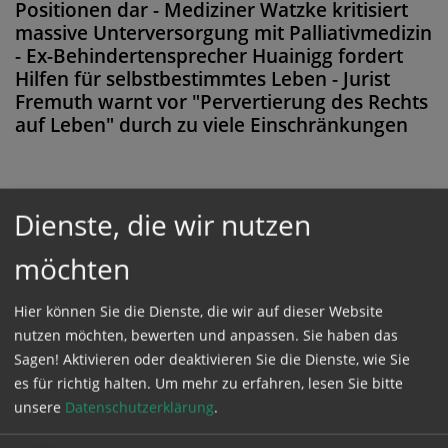
Positionen dar - Mediziner Watzke kritisiert
massive Unterversorgung mit Palliativmedizin
- Ex-Behindertensprecher Huainigg fordert
Hilfen für selbstbestimmtes Leben - Jurist
Fremuth warnt vor "Pervertierung des Rechts
auf Leben" durch zu viele Einschränkungen
Dienste, die wir nutzen
Diese Meldung ist nicht frei verfügbar. Bitte
loggen Sie sich ein, oder bestellen Sie das
möchten
Produkt
Kathpress_online
.
Hier können Sie die Dienste, die wir auf dieser Website
nutzen möchten, bewerten und anpassen. Sie haben das
GESCHÜTZTER BEREICH
Sagen! Aktivieren oder deaktivieren Sie die Dienste, wie Sie
es für richtig halten.
Um mehr zu erfahren, lesen Sie bitte
unsere
Datenschutzerklärung
.
Bitte melden Sie sich mit Ihrem Benutzernamen
und Passwort an.