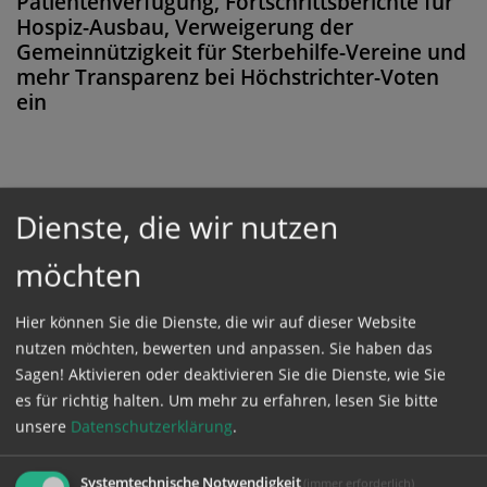
Patientenverfügung, Fortschrittsberichte für
Hospiz-Ausbau, Verweigerung der
Gemeinnützigkeit für Sterbehilfe-Vereine und
mehr Transparenz bei Höchstrichter-Voten
ein
Diese Meldung ist nicht frei verfügbar. Bitte
Dienste, die wir nutzen
loggen Sie sich ein, oder bestellen Sie das
möchten
Produkt
Kathpress_online
.
Hier können Sie die Dienste, die wir auf dieser Website
nutzen möchten, bewerten und anpassen. Sie haben das
GESCHÜTZTER BEREICH
Sagen! Aktivieren oder deaktivieren Sie die Dienste, wie Sie
es für richtig halten.
Um mehr zu erfahren, lesen Sie bitte
Bitte melden Sie sich mit Ihrem Benutzernamen
unsere
Datenschutzerklärung
.
und Passwort an.
Systemtechnische Notwendigkeit
(immer erforderlich)