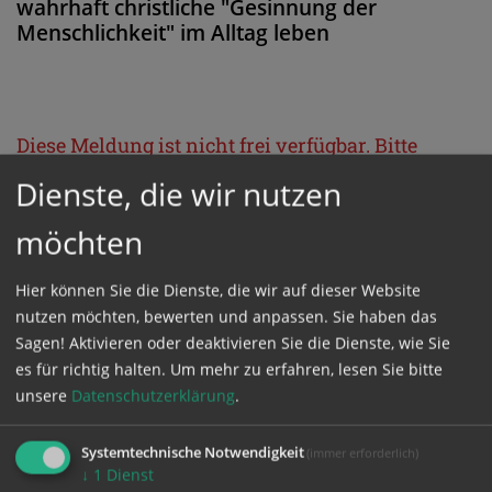
wahrhaft christliche "Gesinnung der
Menschlichkeit" im Alltag leben
Diese Meldung ist nicht frei verfügbar. Bitte
loggen Sie sich ein, oder bestellen Sie das
Dienste, die wir nutzen
Produkt
Kathpress_online
.
möchten
GESCHÜTZTER BEREICH
Hier können Sie die Dienste, die wir auf dieser Website
nutzen möchten, bewerten und anpassen. Sie haben das
Sagen! Aktivieren oder deaktivieren Sie die Dienste, wie Sie
Bitte melden Sie sich mit Ihrem Benutzernamen
es für richtig halten.
Um mehr zu erfahren, lesen Sie bitte
und Passwort an.
unsere
Datenschutzerklärung
.
Systemtechnische Notwendigkeit
(immer erforderlich)
Benutzername
↓
1
Dienst